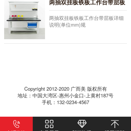
两抽双挂板铁板工作台带层板
他规格需要定做桌面:总厚50mm由
5mm原铁板+45mm高密度板+黑色
pvc胶条机压
两抽双挂板铁板工作台带层板详细
说明(单位mm)规
格:1500*750*800+1000，
1800*750*800+1000，
2100*750*800+1000，现货供应其
他规格需要定做桌面:总厚50mm由
5mm原铁板+45mm高密度板+黑色
pvc胶条机压成
Copyright 2012-2020 广而美 版权所有
地址：中国大湾区-惠州小金口-上黄村187号
手机：132-0234-4567