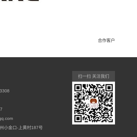
合作客户
扫一扫 关注我们
3308
7
q.com
州小金口-上黄村187号