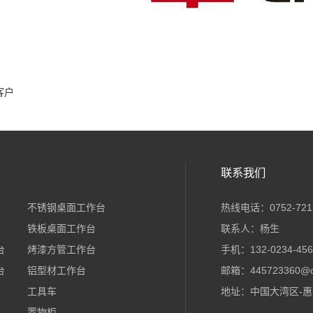
客户
联系我们
不锈钢桌面工作台
热线电话：0752-721
铁板桌面工作台
联系人：杨生
台
烤漆方管工作台
手机：132-0234-456
台
铝型材工作台
邮箱：445723360@q
工具车
地址：中国大湾区-惠
置物柜